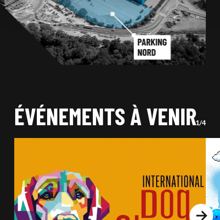
ÉVÉNEMENTS À VENIR
SLID
OF
1
/4
Next