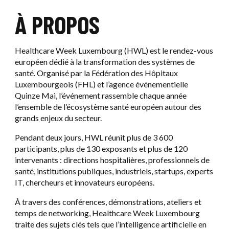
NOS RÉFÉRENCES
RÉSERVER UN ÉVÉNEMENT
SIGMA
NOS ENGAGEMENTS
À PROPOS
Ouvri
LUXEXPO THE BOX
Ouvrir / F
NOS SERVICES
SERVICES AUX EXPOSANTS
NOS ACTUALITÉS
Healthcare Week Luxembourg (HWL) est le rendez-vous
NOS PARTENAIRES
européen dédié à la transformation des systèmes de
CONTACTEZ-NOUS
santé. Organisé par la Fédération des Hôpitaux
Luxembourgeois (FHL) et l’agence événementielle
RÉSERVER UN ÉVÉNEMENT
Quinze Mai, l’événement rassemble chaque année
l’ensemble de l’écosystème santé européen autour des
CONTACTEZ-NOUS
grands enjeux du secteur.
Pendant deux jours, HWL réunit plus de 3 600
participants, plus de 130 exposants et plus de 120
intervenants : directions hospitalières, professionnels de
santé, institutions publiques, industriels, startups, experts
IT, chercheurs et innovateurs européens.
À travers des conférences, démonstrations, ateliers et
temps de networking, Healthcare Week Luxembourg
traite des sujets clés tels que l’intelligence artificielle en