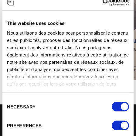
This website uses cookies
Nous utilisons des cookies pour personnaliser le contenu
Précédent
Suivant
et les publicités, proposer des fonctionnalités de réseaux
sociaux et analyser notre trafic. Nous partageons
également des informations relatives à votre utilisation de
notre site avec nos partenaires de réseaux sociaux, de
publicité et d'analyse, qui peuvent les combiner avec
d'autres informations que vous leur avez fournies ou
qu'ils ont recueillies lors de votre utilisation de leurs
services.
C
NECESSARY
o
n
ENTRÉE NORD / HALL
s
ORIGINAL
EXPERIENCE
PREFERENCES
BUILDING
e