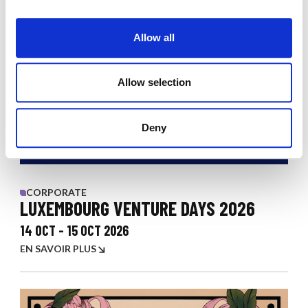
i
o
Allow all
n
Allow selection
Deny
CORPORATE
LUXEMBOURG VENTURE DAYS 2026
14 OCT
-
15 OCT 2026
EN SAVOIR PLUS