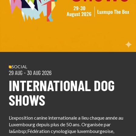
EXPOSER
SUPPRIMER LES FILTRES
Ouvrir / F
BOX
NOS ESPACES
NOS MISSIONS
Ouvri
NOS RÉFÉRENCES
Ouvrir / F
RÉSERVER UN ÉVÉNEMENT
SIGMA
NOS ENGAGEMENTS
Ouvri
LUXEXPO THE BOX
Ouvrir / F
NOS SERVICES
SERVICES AUX EXPOSANTS
NOS ACTUALITÉS
NOS PARTENAIRES
CONTACTEZ-NOUS
SOCIAL
RÉSERVER UN ÉVÉNEMENT
29 AUG
-
30 AUG 2026
INTERNATIONAL DOG
CONTACTEZ-NOUS
SHOWS
L’exposition canine internationale a lieu chaque année au
Luxembourg depuis plus de 50 ans. Organisée par
la&nbsp;Fédération cynologique luxembourgeoise,