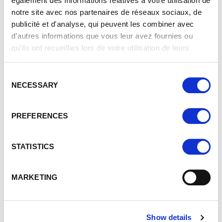
également des informations relatives à votre utilisation de
notre site avec nos partenaires de réseaux sociaux, de
publicité et d'analyse, qui peuvent les combiner avec
d'autres informations que vous leur avez fournies ou
qu'ils ont recueillies lors de votre utilisation de leurs
services.
HABITAT
HOME EXPO 2026
C
NECESSARY
o
POWERED BY LUXEXPO
n
08 OCT
-
11 OCT 2026
s
ORIGINAL
EXPERIENCE
PREFERENCES
BUILDING
EN SAVOIR PLUS
e
n
t
STATISTICS
S
e
MARKETING
l
e
c
Show details
t