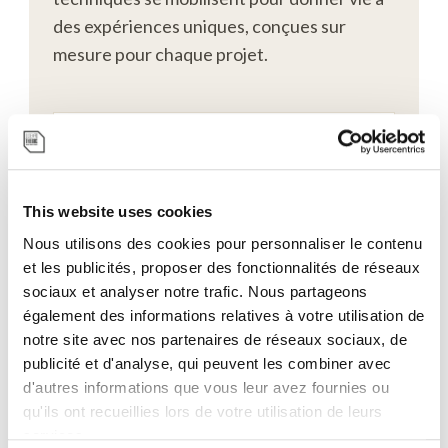
des expériences uniques, conçues sur
mesure pour chaque projet.
This website uses cookies
UN LIEU EN PERPÉTUELLE
Nous utilisons des cookies pour personnaliser le contenu
TRANSFORMATION
et les publicités, proposer des fonctionnalités de réseaux
sociaux et analyser notre trafic. Nous partageons
Polyvalent et modulable, notre site
également des informations relatives à votre utilisation de
s'adapte à chaque ambition. Salons,
notre site avec nos partenaires de réseaux sociaux, de
congrès, événements corporate ou
publicité et d'analyse, qui peuvent les combiner avec
expériences immersives : chaque
d'autres informations que vous leur avez fournies ou
configuration ouvre de nouvelles
qu'ils ont recueillies lors de votre utilisation de leurs
possibilités.
services.