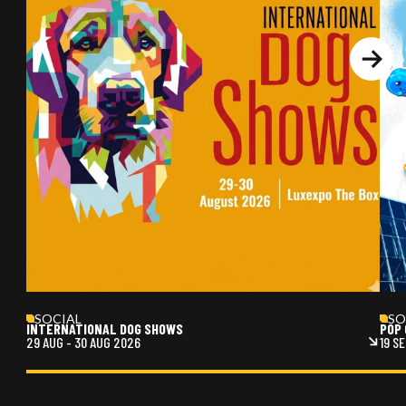
Next
SOCIAL
SO
INTERNATIONAL DOG SHOWS
POP 
29 AUG
-
30 AUG 2026
19 S