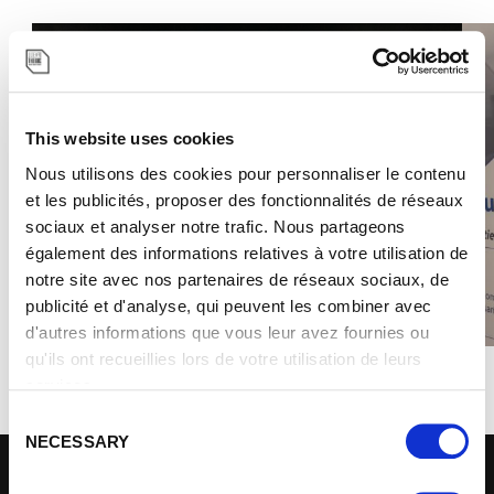
This website uses cookies
Nous utilisons des cookies pour personnaliser le contenu
Previous
Next
et les publicités, proposer des fonctionnalités de réseaux
sociaux et analyser notre trafic. Nous partageons
également des informations relatives à votre utilisation de
notre site avec nos partenaires de réseaux sociaux, de
publicité et d'analyse, qui peuvent les combiner avec
d'autres informations que vous leur avez fournies ou
qu'ils ont recueillies lors de votre utilisation de leurs
services.
C
NECESSARY
o
n