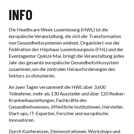
UNSERE REFERENZEN
EINE VERANSTALTUNG BUCHEN
SIGMA
UNSERE VERPFLICHTUNGEN
INFO
Ouvri
LUXEXPO THE BOX
Ouvrir / F
UNSERE SERVICES
SERVICES FÜR AUSSTELLER
AKTUELLES
Die Healthcare Week Luxembourg (HWL) ist die
UNSERE PARTNER
europäische Veranstaltung, die sich der Transformation
KONTAKT FÜR AUSSTELLER
von Gesundheitssystemen widmet. Organisiert von der
Fédération des Hôpitaux Luxembourgeois (FHL) und der
EINE VERANSTALTUNG BUCHEN
Eventagentur Quinze Mai, bringt die Veranstaltung jedes
Jahr das gesamte europäische Gesundheitsökosystem
zusammen, um die zentralen Herausforderungen des
KONTAKT FÜR PARTNER
Sektors zu diskutieren.
An zwei Tagen versammelt die HWL über 3.600
Teilnehmer, mehr als 130 Aussteller und über 120 Redner:
Krankenhausleitungen, Fachkräfte des
Gesundheitswesens, öffentliche Institutionen, Hersteller,
Start-ups, IT-Experten, Forscher und europäische
Innovatoren.
Durch Konferenzen, Demonstrationen, Workshops und