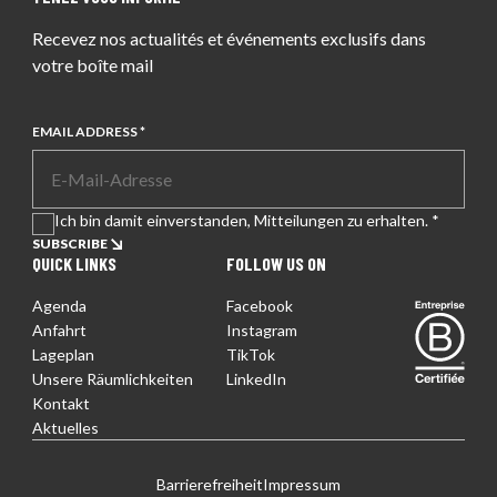
Recevez nos actualités et événements exclusifs dans
votre boîte mail
EMAIL ADDRESS *
Ich bin damit einverstanden, Mitteilungen zu erhalten. *
SUBSCRIBE
QUICK LINKS
FOLLOW US ON
Agenda
Facebook
Entreprise certifiée
Anfahrt
Instagram
Lageplan
TikTok
Unsere Räumlichkeiten
LinkedIn
Kontakt
Aktuelles
EN
FR
DE
EN
FR
Barrierefreiheit
Impressum