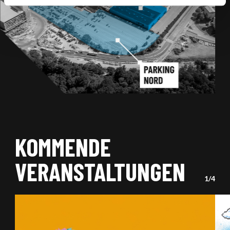
KOMMENDE
VERANSTALTUNGEN
SLID
OF
1
/4