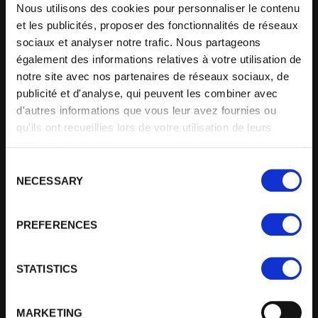
Nous utilisons des cookies pour personnaliser le contenu
et les publicités, proposer des fonctionnalités de réseaux
sociaux et analyser notre trafic. Nous partageons
également des informations relatives à votre utilisation de
notre site avec nos partenaires de réseaux sociaux, de
publicité et d'analyse, qui peuvent les combiner avec
d'autres informations que vous leur avez fournies ou
qu'ils ont recueillies lors de votre utilisation de leurs
services.
C
NECESSARY
o
n
s
ORIGINAL
EXPERIENCE
PREFERENCES
BUILDING
e
n
t
STATISTICS
S
e
MARKETING