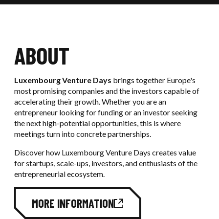
OUR REFERENCES
SIGMA
EXHIBITORS SERVICES
OUR COMMITMENTS
Ouvri
LUXEXPO THE BOX
Ouvrir / F
OUR SERVICES
CONTACT US
OUR NEWS
ABOUT
OUR PARTNERS
Luxembourg Venture Days
brings together Europe's
BOOK AN EVENT
most promising companies and the investors capable of
accelerating their growth. Whether you are an
CONTACT US
entrepreneur looking for funding or an investor seeking
the next high-potential opportunities, this is where
meetings turn into concrete partnerships.
Discover how Luxembourg Venture Days creates value
for startups, scale-ups, investors, and enthusiasts of the
entrepreneurial ecosystem.
MORE INFORMATION