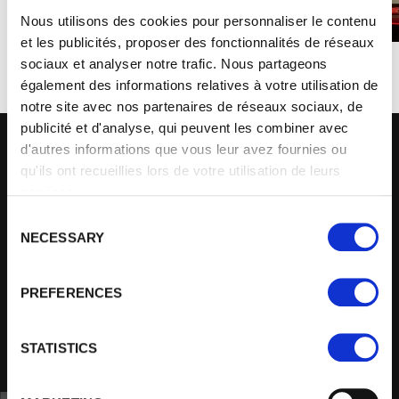
Nous utilisons des cookies pour personnaliser le contenu
et les publicités, proposer des fonctionnalités de réseaux
sociaux et analyser notre trafic. Nous partageons
également des informations relatives à votre utilisation de
notre site avec nos partenaires de réseaux sociaux, de
publicité et d'analyse, qui peuvent les combiner avec
d'autres informations que vous leur avez fournies ou
ENTRÉE SUD / AGORA
qu'ils ont recueillies lors de votre utilisation de leurs
services.
SUD (DROIT) /
C
PARKING SUD
NECESSARY
o
n
s
ORIGINAL
EXPERIENCE
PREFERENCES
BUILDING
e
n
t
STATISTICS
PLAN YOUR JOURNEY
S
e