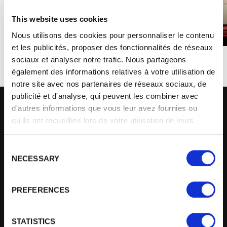
This website uses cookies
Nous utilisons des cookies pour personnaliser le contenu
et les publicités, proposer des fonctionnalités de réseaux
sociaux et analyser notre trafic. Nous partageons
également des informations relatives à votre utilisation de
notre site avec nos partenaires de réseaux sociaux, de
publicité et d'analyse, qui peuvent les combiner avec
d'autres informations que vous leur avez fournies ou
ENTRÉE SUD / AGORA
qu'ils ont recueillies lors de votre utilisation de leurs
services.
SUD (DROIT) /
C
PARKING SUD
NECESSARY
o
n
s
ORIGINAL
EXPERIENCE
PREFERENCES
BUILDING
e
n
t
STATISTICS