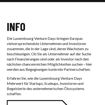
UNSERE REFERENZEN
EINE VERANSTALTUNG BUCHEN
SIGMA
UNSERE VERPFLICHTUNGEN
Ouvri
LUXEXPO THE BOX
Ouvrir / F
UNSERE SERVICES
SERVICES FÜR AUSSTELLER
AKTUELLES
INFO
UNSERE PARTNER
KONTAKT FÜR AUSSTELLER
Die Luxembourg Venture Days bringen Europas
EINE VERANSTALTUNG BUCHEN
vielversprechendste Unternehmen und Investoren
zusammen, die in der Lage sind, deren Wachstum zu
KONTAKT FÜR PARTNER
beschleunigen. Ob Sie als Unternehmer auf der Suche
nach Finanzierungen sind oder als Investor nach den
nächsten chancenreichen Möglichkeiten suchen – hier
werden aus Begegnungen konkrete Partnerschaften.
Erfahren Sie, wie die Luxembourg Venture Days
Mehrwert für Startups, Scaleups, Investoren und
Begeisterte des unternehmerischen Ökosystems
schaffen.