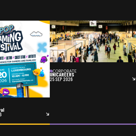
CORPORATE
UNICAREERS
25 SEP 2026
val
6