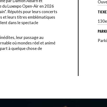
giné par Damon Albarn et
Ouve
iche du Luxexpo Open-Air en 2026
in”. Réputés pour leurs concerts
TICKE
res et leurs titres emblématiques
130e
lent dans le spectacle
PARKI
inédites, leur passage au
Park
nable où mondes réel et animé
 part à quelque chose de