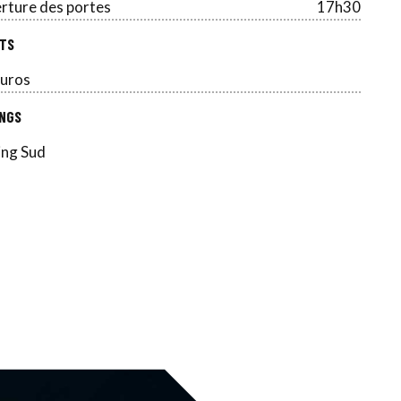
rture des portes
17h30
TS
uros
NGS
ing Sud