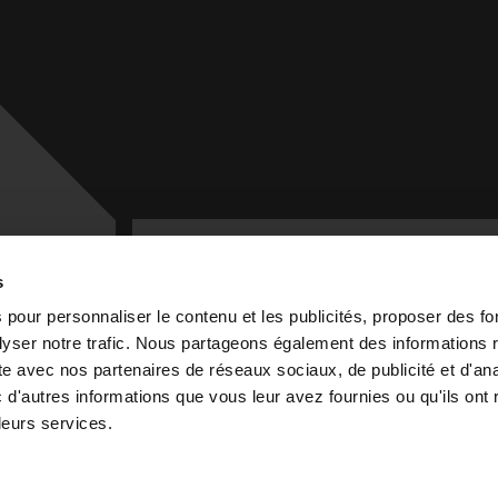
s
 pour personnaliser le contenu et les publicités, proposer des fo
yser notre trafic. Nous partageons également des informations r
site avec nos partenaires de réseaux sociaux, de publicité et d'an
TENEZ VOUS INFORMÉ
d'autres informations que vous leur avez fournies ou qu'ils ont r
Recevez nos actualités et événements
 leurs services.
exclusifs dans votre boîte mail
ADRESSE DE COURRIEL *