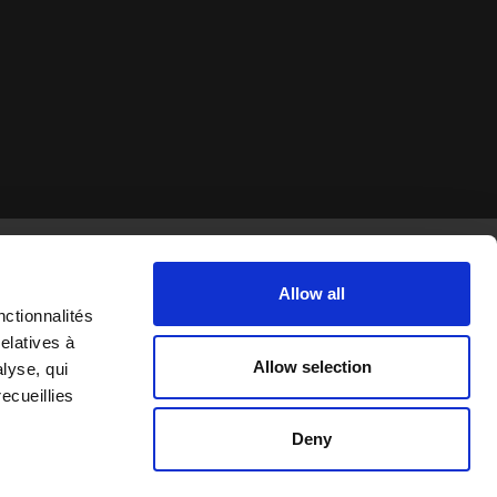
Allow all
nctionnalités
elatives à
Allow selection
alyse, qui
QUICK LINKS
FOLLOW US ON
ecueillies
Agenda
Facebook
Deny
Accès
Instagram
Plan
TikTok