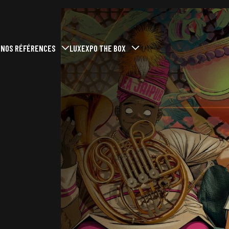
R
NOS RÉFÉRENCES
LUXEXPO THE BOX
-menu
ermer le sous-menu
Ouvrir / Fermer le sous-menu
Ouvrir / Fermer le sous-menu
 exposer à Luxexpo The Box
Événements passés
Qui sommes-nous ?
 un événement
Nos missions
Nos engagements
 aux exposants
Nos actualités
ez-nous