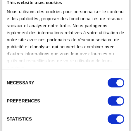
This website uses cookies
Website
Nous utilisons des cookies pour personnaliser le contenu
Kompatibilität mit unterstützenden Technologien
(Screenreader, Tastaturnavigation)
et les publicités, proposer des fonctionnalités de réseaux
Optimierte Farbkontraste für eine bessere Lesbarkeit
sociaux et analyser notre trafic. Nous partageons
Strukturierte Inhalte mit aussagekräftigen
également des informations relatives à votre utilisation de
Überschriften
notre site avec nos partenaires de réseaux sociaux, de
Alternativtexte für wesentliche Bilder
publicité et d'analyse, qui peuvent les combiner avec
Responsives Design für Computer, Tablets und
d'autres informations que vous leur avez fournies ou
Smartphones
qu'ils ont recueillies lors de votre utilisation de leurs
Formulare, die verständlich und einfach zu bedienen sind
services.
C
KONFORMITÄTSNIVEAU
NECESSARY
o
n
s
ORIGINAL
EXPERIENCE
PREFERENCES
BUILDING
Unser Ziel ist es, die Website schrittweise an die
e
internationalen Richtlinien zur digitalen Barrierefreiheit
n
gemäß den Web Content Accessibility Guidelines
t
STATISTICS
(WCAG) 2.1 auf Konformitätsstufe AA anzupassen.
S