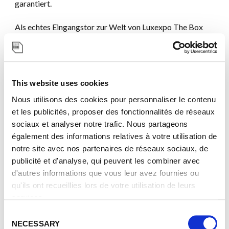
garantiert.
Als echtes Eingangstor zur Welt von Luxexpo The Box
konzipiert, ermöglicht die Website Veranstaltern,
Ausstellern, Besuchern und Partnern, die vom
Unternehmen angebotenen Räumlichkeiten,
Dienstleistungen, Expertisen und Möglichkeiten zur
Zusammenarbeit leichter zu entdecken.
This website uses cookies
Nous utilisons des cookies pour personnaliser le contenu
et les publicités, proposer des fonctionnalités de réseaux
sociaux et analyser notre trafic. Nous partageons
également des informations relatives à votre utilisation de
notre site avec nos partenaires de réseaux sociaux, de
publicité et d'analyse, qui peuvent les combiner avec
d'autres informations que vous leur avez fournies ou
qu'ils ont recueillies lors de votre utilisation de leurs
services.
C
NECESSARY
o