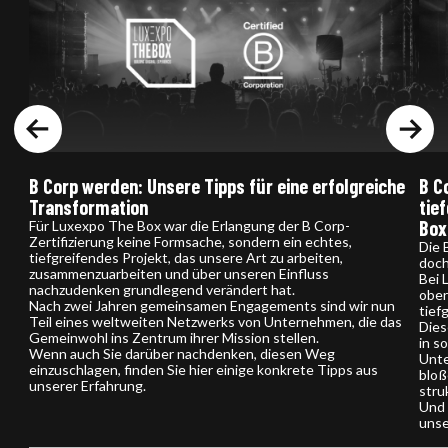
Previous
Next
B Corp werden: Unsere Tipps für eine erfolgreiche
B C
Transformation
tie
Box
Für Luxexpo The Box war die Erlangung der B Corp-
Zertifizierung keine Formsache, sondern ein echtes,
Die 
tiefgreifendes Projekt, das unsere Art zu arbeiten,
doch
zusammenzuarbeiten und über unseren Einfluss
Bei 
nachzudenken grundlegend verändert hat.
ober
Nach zwei Jahren gemeinsamen Engagements sind wir nun
tief
Teil eines weltweiten Netzwerks von Unternehmen, die das
Dies
Gemeinwohl ins Zentrum ihrer Mission stellen.
in s
Wenn auch Sie darüber nachdenken, diesen Weg
Unte
einzuschlagen, finden Sie hier einige konkrete Tipps aus
bloß
unserer Erfahrung.
stru
Und 
unse