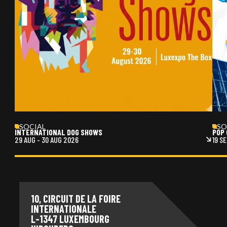
SOCIAL
SO
INTERNATIONAL DOG SHOWS
POP 
29 AUG
-
30 AUG 2026
19 S
10, CIRCUIT DE LA FOIRE
INTERNATIONALE
L-1347 LUXEMBOURG