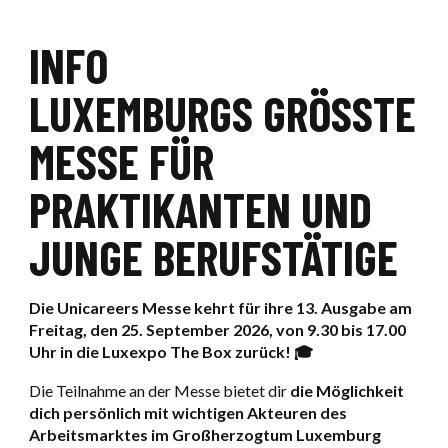
UNSERE REFERENZEN
Ouvrir / F
EINE VERANSTALTUNG BUCHEN
SIGMA
UNSERE VERPFLICHTUNGEN
INFO
Ouvri
LUXEXPO THE BOX
Ouvrir / F
UNSERE SERVICES
SERVICES FÜR AUSSTELLER
AKTUELLES
LUXEMBURGS GRÖSSTE M
UNSERE PARTNER
KONTAKT FÜR AUSSTELLER
ESSE FÜR P
EINE VERANSTALTUNG BUCHEN
RAKTIKANTEN UND J
UNGE BERUFSTÄTIGE
KONTAKT FÜR PARTNER
Die Unicareers Messe kehrt für ihre 13. Ausgabe am
Freitag, den 25. September 2026, von 9.30 bis 17.00
Uhr in die Luxexpo The Box zurück!
🎓
Die Teilnahme an der Messe bietet dir
die Möglichkeit
dich persönlich mit wichtigen Akteuren des
Arbeitsmarktes im Großherzogtum Luxemburg