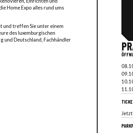
enovieren, Einrichten und
die Home Expo alles rund ums
 und treffen Sie unter einem
eure des luxemburgischen
g und Deutschland, Fachhändler
PR
ÖFFN
08.1
09.1
10.1
11.1
TICKE
Jetzt
PARK