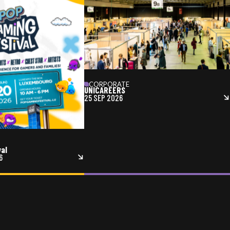
CORPORATE
UNICAREERS
25 SEP 2026
val
6