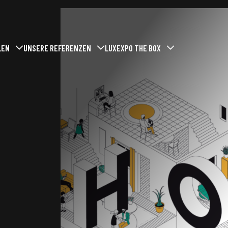
LEN
UNSERE REFERENZEN
LUXEXPO THE BOX
-menu
/ Fermer le sous-menu
Ouvrir / Fermer le sous-menu
Ouvrir / Fermer le sous-menu
 bei Luxexpo The Box ausstellen?
Vergangene Veranstaltungen
Wer wir sind
Veranstaltung buchen
Unsere Aufgaben
Unsere Verpflichtungen
es für Aussteller
kt für Aussteller
Aktuelles
hen